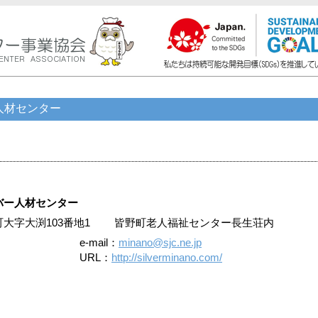
人材センター
バー人材センター
皆野町大字大渕103番地1 皆野町老人福祉センター長生荘内
e-mail：
minano@sjc.ne.jp
URL：
http://silverminano.com/