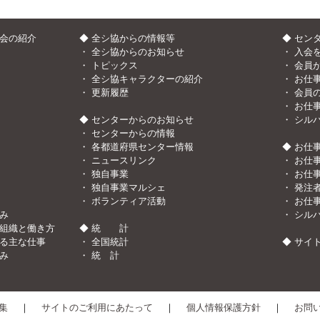
協会の紹介
◆ 全シ協からの情報等
◆ セン
・
全シ協からのお知らせ
・
入会
・
トピックス
・
会員
・
全シ協キャラクターの紹介
・
お仕
・
更新履歴
・
会員
・
お仕
◆ センターからのお知らせ
・
シル
・
センターからの情報
・
各都道府県センター情報
◆ お仕
・
ニュースリンク
・
お仕
・
独自事業
・
お仕
・
独自事業マルシェ
・
発注
・
ボランティア活動
・
お仕
み
・
シル
組織と働き方
◆ 統 計
る主な仕事
・
全国統計
◆
サイ
み
・
統 計
集
｜
サイトのご利用にあたって
｜
個人情報保護方針
｜
お問