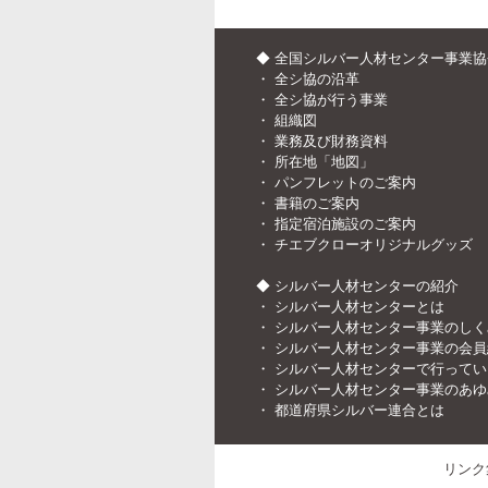
◆ 全国シルバー人材センター事業
・
全シ協の沿革
・
全シ協が行う事業
・
組織図
・
業務及び財務資料
・
所在地「地図」
・
パンフレットのご案内
・
書籍のご案内
・
指定宿泊施設のご案内
・
チエブクローオリジナルグッズ
◆ シルバー人材センターの紹介
・
シルバー人材センターとは
・
シルバー人材センター事業のしく
・
シルバー人材センター事業の会員
・
シルバー人材センターで行ってい
・
シルバー人材センター事業のあゆ
・
都道府県シルバー連合とは
リンク