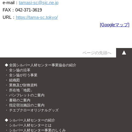
e-mail：
tamasi-sc@sjc.ne.jp
FAX：042-371-3619
URL：
https://tama-sc.tokyo/
[Googleマップ]
▲
ページの先頭へ
◆ 全国シルバー人材センター事業協会の紹介
・
全シ協の沿革
・
全シ協が行う事業
・
組織図
・
業務及び財務資料
・
所在地「地図」
・
パンフレットのご案内
・
書籍のご案内
・
指定宿泊施設のご案内
・
チエブクローオリジナルグッズ
◆ シルバー人材センターの紹介
・
シルバー人材センターとは
・
シルバー人材センター事業のしくみ