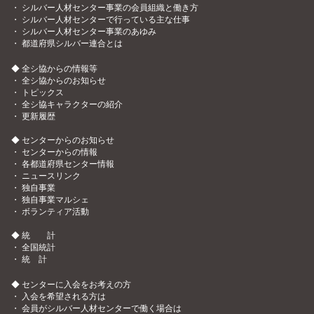
・
シルバー人材センター事業の会員組織と働き方
・
シルバー人材センターで行っている主な仕事
・
シルバー人材センター事業のあゆみ
・
都道府県シルバー連合とは
◆ 全シ協からの情報等
・
全シ協からのお知らせ
・
トピックス
・
全シ協キャラクターの紹介
・
更新履歴
◆ センターからのお知らせ
・
センターからの情報
・
各都道府県センター情報
・
ニュースリンク
・
独自事業
・
独自事業マルシェ
・
ボランティア活動
◆ 統 計
・
全国統計
・
統 計
◆ センターに入会をお考えの方
・
入会を希望される方は
・
会員がシルバー人材センターで働く場合は