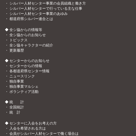
・
シルバー人材センター事業の会員組織と働き方
・
シルバー人材センターで行っている主な仕事
・
シルバー人材センター事業のあゆみ
・
都道府県シルバー連合とは
◆ 全シ協からの情報等
・
全シ協からのお知らせ
・
トピックス
・
全シ協キャラクターの紹介
・
更新履歴
◆ センターからのお知らせ
・
センターからの情報
・
各都道府県センター情報
・
ニュースリンク
・
独自事業
・
独自事業マルシェ
・
ボランティア活動
◆ 統 計
・
全国統計
・
統 計
◆ センターに入会をお考えの方
・
入会を希望される方は
・
会員がシルバー人材センターで働く場合は