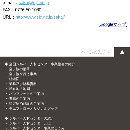
e-mail：
sakai@sjc.ne.jp
FAX：0776-50-1080
URL：
http://www.sjc.ne.jp/sakai/
[Googleマップ]
▲
ページの先頭へ
◆ 全国シルバー人材センター事業協会の紹介
・
全シ協の沿革
・
全シ協が行う事業
・
組織図
・
業務及び財務資料
・
所在地「地図」
・
パンフレットのご案内
・
書籍のご案内
・
指定宿泊施設のご案内
・
チエブクローオリジナルグッズ
◆ シルバー人材センターの紹介
・
シルバー人材センターとは
・
シルバー人材センター事業のしくみ