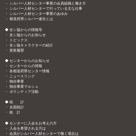
・
シルバー人材センター事業の会員組織と働き方
・
シルバー人材センターで行っている主な仕事
・
シルバー人材センター事業のあゆみ
・
都道府県シルバー連合とは
◆ 全シ協からの情報等
・
全シ協からのお知らせ
・
トピックス
・
全シ協キャラクターの紹介
・
更新履歴
◆ センターからのお知らせ
・
センターからの情報
・
各都道府県センター情報
・
ニュースリンク
・
独自事業
・
独自事業マルシェ
・
ボランティア活動
◆ 統 計
・
全国統計
・
統 計
◆ センターに入会をお考えの方
・
入会を希望される方は
・
会員がシルバー人材センターで働く場合は