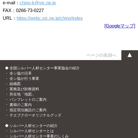
e-mail：
chino-k@sjc.ne.jp
FAX：0266-73-0227
URL：
https://webc.sjc.ne.jp/chino/index
[Googleマップ]
▲
ページの先頭へ
◆ 全国シルバー人材センター事業協会の紹介
・
全シ協の沿革
・
全シ協が行う事業
・
組織図
・
業務及び財務資料
・
所在地「地図」
・
パンフレットのご案内
・
書籍のご案内
・
指定宿泊施設のご案内
・
チエブクローオリジナルグッズ
◆ シルバー人材センターの紹介
・
シルバー人材センターとは
・
シルバー人材センター事業のしくみ