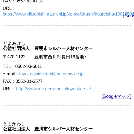
FAX：0567-52-4713
URL：
https://www.vill.tobishima.aichi.jp/kenkofukushi/koureisha/1001958/
[Go
とよあけし
公益社団法人 豊明市シルバー人材センター
〒470-1122 豊明市西川町長田16番地7
TEL：0562-93-5011
e-mail：
toyokeginichirou@mc.ccnw.ne.jp
FAX：0562-91-3577
URL：
http://www.mc.ccnw.ne.jp/toyoake-sjc/
[Googleマップ]
とよかわし
公益社団法人 豊川市シルバー人材センター