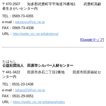
〒470-2507 知多郡武豊町字平海道76番地1 武豊町高齢
者生きがいセンター内
TEL：0569-73-4355
e-mail：
taketoyo@sjc.ne.jp
FAX：0569-73-4338
URL：
http://webc.sjc.ne.jp/taketoyo/
[Googleマップ]
たはらし
公益社団法人 田原市シルバー人材センター
〒441-3422 田原市赤石二丁目2番地 田原市田原福祉セ
ンター内
TEL：0531-23-1438
e-mail：
tahara33@sjc.ne.jp
FAX：0531-29-0051
URL：
https://webc.sjc.ne.jp/tahara/index