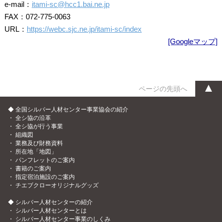
e-mail：
itami-sc@hcc1.bai.ne.jp
FAX：072-775-0063
URL：
https://webc.sjc.ne.jp/itami-sc/index
[Googleマップ]
▲
ページの先頭へ
◆ 全国シルバー人材センター事業協会の紹介
・
全シ協の沿革
・
全シ協が行う事業
・
組織図
・
業務及び財務資料
・
所在地「地図」
・
パンフレットのご案内
・
書籍のご案内
・
指定宿泊施設のご案内
・
チエブクローオリジナルグッズ
◆ シルバー人材センターの紹介
・
シルバー人材センターとは
・
シルバー人材センター事業のしくみ