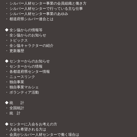
・
シルバー人材センター事業の会員組織と働き方
・
シルバー人材センターで行っている主な仕事
・
シルバー人材センター事業のあゆみ
・
都道府県シルバー連合とは
◆ 全シ協からの情報等
・
全シ協からのお知らせ
・
トピックス
・
全シ協キャラクターの紹介
・
更新履歴
◆ センターからのお知らせ
・
センターからの情報
・
各都道府県センター情報
・
ニュースリンク
・
独自事業
・
独自事業マルシェ
・
ボランティア活動
◆ 統 計
・
全国統計
・
統 計
◆ センターに入会をお考えの方
・
入会を希望される方は
・
会員がシルバー人材センターで働く場合は