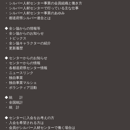
・
シルバー人材センター事業の会員組織と働き方
・
シルバー人材センターで行っている主な仕事
・
シルバー人材センター事業のあゆみ
・
都道府県シルバー連合とは
◆ 全シ協からの情報等
・
全シ協からのお知らせ
・
トピックス
・
全シ協キャラクターの紹介
・
更新履歴
◆ センターからのお知らせ
・
センターからの情報
・
各都道府県センター情報
・
ニュースリンク
・
独自事業
・
独自事業マルシェ
・
ボランティア活動
◆ 統 計
・
全国統計
・
統 計
◆ センターに入会をお考えの方
・
入会を希望される方は
・
会員がシルバー人材センターで働く場合は