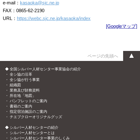
e-mail：
kasaoka@sjc.ne.jp
FAX：0865-62-2190
URL：
https://webc.sjc.ne.jp/kasaoka/index
[Googleマップ]
▲
ページの先頭へ
◆ 全国シルバー人材センター事業協会の紹介
・
全シ協の沿革
・
全シ協が行う事業
・
組織図
・
業務及び財務資料
・
所在地「地図」
・
パンフレットのご案内
・
書籍のご案内
・
指定宿泊施設のご案内
・
チエブクローオリジナルグッズ
◆ シルバー人材センターの紹介
・
シルバー人材センターとは
・
シルバー人材センター事業のしくみ