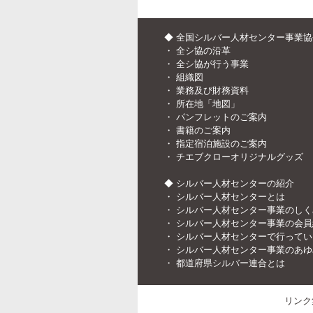
◆ 全国シルバー人材センター事業
・
全シ協の沿革
・
全シ協が行う事業
・
組織図
・
業務及び財務資料
・
所在地「地図」
・
パンフレットのご案内
・
書籍のご案内
・
指定宿泊施設のご案内
・
チエブクローオリジナルグッズ
◆ シルバー人材センターの紹介
・
シルバー人材センターとは
・
シルバー人材センター事業のしく
・
シルバー人材センター事業の会員
・
シルバー人材センターで行ってい
・
シルバー人材センター事業のあゆ
・
都道府県シルバー連合とは
リンク