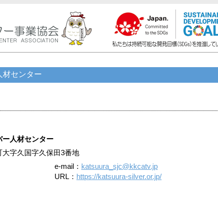
人材センター
バー人材センター
勝浦町大字久国字久保田3番地
e-mail：
katsuura_sjc@kkcatv.jp
URL：
https://katsuura-silver.or.jp/