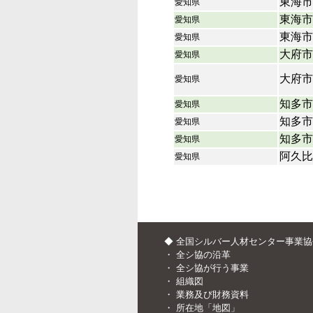
東海市
愛知県
東海市
愛知県
東海市
愛知県
大府市
愛知県
大府市
愛知県
知多市
愛知県
知多市
愛知県
知多市
愛知県
阿久比
愛知県
◆ 全国シルバー人材センター事業
・
全シ協の沿革
・
全シ協が行う事業
・
組織図
・
業務及び財務資料
・
所在地「地図」