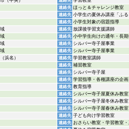
市（中央）
学習教室
連絡先
ほっと＆チャレンジ教室
連絡先
小学生の夏休み講座「ふる
連絡先
小学生対象の宿題指導
連絡先
域
放課後学習支援講師
連絡先
域
小中学生向けの通年・長期
連絡先
域
シルバー寺子屋事業
連絡先
域
シルバー寺子屋事業
連絡先
（浜名）
学習教室講師
連絡先
補習教室
連絡先
シルバー寺子屋
連絡先
学習指導・各種講座の企画
連絡先
教育指導
連絡先
シルバー寺子屋夏休み教室
連絡先
シルバー寺子屋冬休み教室
連絡先
シルバー寺子屋春休み教室
連絡先
子ども向け学習教室
連絡先
おさらい教室・学習教室・
連絡先