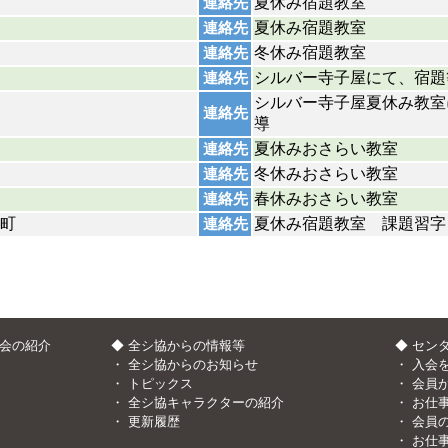
夏休み宿題教室
連絡先
夏休み宿題教室
連絡先
冬休み宿題教室
連絡先
シルバー寺子屋にて、宿題
連絡先
シルバー寺子屋夏休み教室
連絡先
導
夏休みおさらい教室
連絡先
冬休みおさらい教室
連絡先
春休みおさらい教室
連絡先
町
夏休み宿題教室 課題習字
連絡先
協会の紹介
◆ 全シ協からの情報等
◆ セン
・
全シ協からのお知らせ
・
入会
・
トピックス
・
会員
・
全シ協キャラクターの紹介
・
お仕
・
更新履歴
・
会員
・
お仕