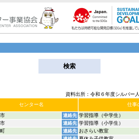
検索
資料出所：令和６年度シルバー
センター名
仕事
市
学習指導（中学生）
連絡先
市
学習指導（小学生）
連絡先
町
おさらい教室
連絡先
夏休み子供教室
連絡先