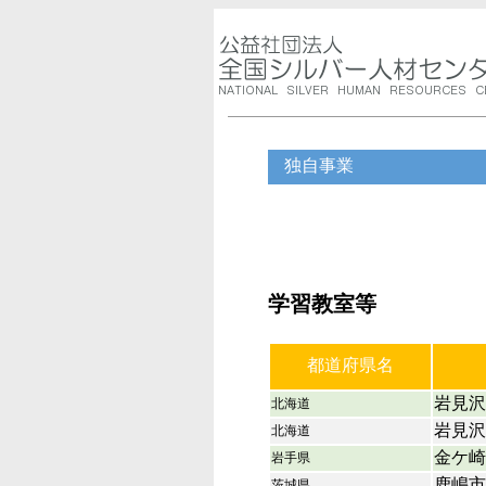
独自事業
学習教室等
都道府県名
岩見沢
北海道
岩見沢
北海道
金ケ崎
岩手県
鹿嶋市
茨城県