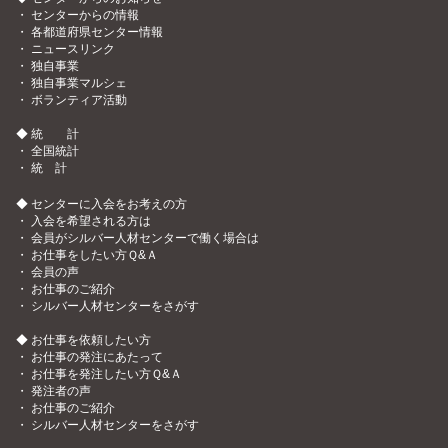
・
センターからの情報
・
各都道府県センター情報
・
ニュースリンク
・
独自事業
・
独自事業マルシェ
・
ボランティア活動
◆ 統 計
・
全国統計
・
統 計
◆ センターに入会をお考えの方
・
入会を希望される方は
・
会員がシルバー人材センターで働く場合は
・
お仕事をしたい方Ｑ&Ａ
・
会員の声
・
お仕事のご紹介
・
シルバー人材センターをさがす
◆ お仕事を依頼したい方
・
お仕事の発注にあたって
・
お仕事を発注したい方Ｑ&Ａ
・
発注者の声
・
お仕事のご紹介
・
シルバー人材センターをさがす