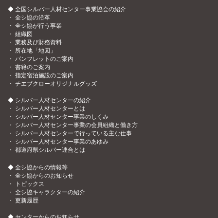
◆ 全国シルバー人材センター事業協会の紹介
・
全シ協の沿革
・
全シ協が行う事業
・
組織図
・
業務及び財務資料
・
所在地「地図」
・
パンフレットのご案内
・
書籍のご案内
・
指定宿泊施設のご案内
・
チエブクローオリジナルグッズ
◆ シルバー人材センターの紹介
・
シルバー人材センターとは
・
シルバー人材センター事業のしくみ
・
シルバー人材センター事業の会員組織と働き方
・
シルバー人材センターで行っている主な仕事
・
シルバー人材センター事業のあゆみ
・
都道府県シルバー連合とは
◆ 全シ協からの情報等
・
全シ協からのお知らせ
・
トピックス
・
全シ協キャラクターの紹介
・
更新履歴
◆ センターからのお知らせ