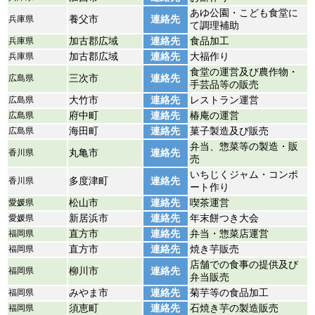
あゆ公園・こども食堂に
兵庫県
養父市
連絡先
て調理補助
兵庫県
加古郡広域
連絡先
食品加工
兵庫県
加古郡広域
連絡先
大福作り
食堂の運営及び農作物・
広島県
三次市
連絡先
手芸品等の販売
広島県
大竹市
連絡先
レストラン運営
広島県
府中町
連絡先
椿庵の運営
広島県
海田町
連絡先
菓子製造及び販売
弁当、惣菜等の製造・販
香川県
丸亀市
連絡先
売
いちじくジャム・コンポ
香川県
多度津町
連絡先
ート作り
愛媛県
松山市
連絡先
喫茶運営
愛媛県
新居浜市
連絡先
年末餅つき大会
福岡県
直方市
連絡先
弁当・惣菜店運営
福岡県
直方市
連絡先
焼き芋販売
店舗での食事の提供及び
福岡県
柳川市
連絡先
弁当販売
福岡県
みやま市
連絡先
菊芋等の食品加工
福岡県
須恵町
連絡先
石焼き芋の製造販売