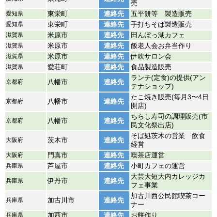
売
愛知県
東栄町
連絡先
五平餅等 製造販売
愛知県
東栄町
連絡先
手打ちそば製造販売
滋賀県
米原市
連絡先
田んぼっ湖カフェ
滋賀県
米原市
連絡先
飯老人会お弁当作り
滋賀県
米原市
連絡先
伊吹サロン会
滋賀県
愛荘町
連絡先
食品製造販売
ランチ(定食)の提供(アン
京都府
八幡市
連絡先
テナショップ)
たこ焼き販売(毎月3〜4日
京都府
八幡市
連絡先
開店)
ちらし寿司の調理販売(市
京都府
八幡市
連絡先
民文化祭出店)
そば処茨木の営業 飲食
大阪府
茨木市
連絡先
経営
大阪府
門真市
連絡先
喫茶店運営
兵庫県
芦屋市
連絡先
小町カフェの運営
大芸大短大内カレッジカ
兵庫県
伊丹市
連絡先
フェ事業
加古川西公民館喫茶コー
兵庫県
加古川市
連絡先
ナー
兵庫県
加西市
連絡先
お餅作り