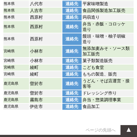
熊本県
八代市
連絡先
平家味噌製造
熊本県
人吉市
連絡先
食品関係製造加工販売
熊本県
西原村
連絡先
蒟蒻造り
弁当・赤飯・コロッケ
熊本県
西原村
連絡先
造り
饅頭・味噌・柚子胡椒
熊本県
西原村
連絡先
造り
無添加麦みそ・ソース類
宮崎県
小林市
連絡先
加工販売
宮崎県
小林市
連絡先
菓子類製造販売
宮崎県
綾町
連絡先
こども食堂
宮崎県
綾町
連絡先
もちの製造、販売
うどん・そば店運営・接
鹿児島県
曽於市
連絡先
客等
鹿児島県
曽於市
連絡先
ドレッシング作り
鹿児島県
霧島市
連絡先
弁当・惣菜調理事業
鹿児島県
伊佐市
連絡先
食品加工
▲
ページの先頭へ