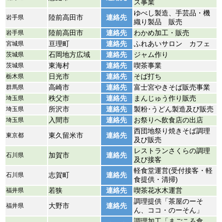
ス事業
ゆべし製造、手芸品・機
岩手県
陸前高田市
連絡先
織り製品 販売
岩手県
陸前高田市
連絡先
わかめ加工・販売
宮城県
亘理町
連絡先
ふれあいサロン カフェ
茨城県
石岡地方広域
連絡先
ジャム作り
茨城県
東海村
連絡先
喫茶事業
栃木県
日光市
連絡先
そば打ち
群馬県
高崎市
連絡先
富士宮やきそば販売事業
埼玉県
秩父市
連絡先
まんじゅう作り販売
埼玉県
所沢市
連絡先
製粉･うどん製造及び販売
埼玉県
入間市
連絡先
お祭りへ飲食店の出店
西団地祭り焼きそば調理
東京都
東久留米市
連絡先
及び販売
レストランさくらの調理
石川県
加賀市
連絡先
及び接客
軽食堂運営(受付接客・軽
石川県
志賀町
連絡先
食提供・清掃)
福井県
若狭
連絡先
喫茶花水木運営
調理提供「茶屋のーそ
福井県
大野市
連絡先
ん、ココ・のーそん」
調理加工「まごころ食