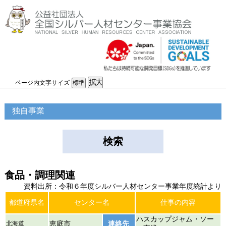
ページ内文字サイズ
独自事業
検索
食品・調理関連
資料出所：令和６年度シルバー人材センター事業年度統計より
都道府県名
センター名
仕事の内容
ハスカップジャム・ソー
北海道
恵庭市
連絡先