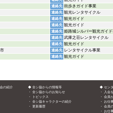
街歩きガイド事業
連絡先
観光レンタサイクル
連絡先
観光ガイド
連絡先
観光ガイド
連絡先
姫路城シルバー観光ガイド
連絡先
武庫之荘レンタサイクル
連絡先
観光ガイド
連絡先
市
レンタサイクル事業
連絡先
観光ガイド
連絡先
協会の紹介
◆ 全シ協からの情報等
◆ セン
・
全シ協からのお知らせ
・
入会
・
トピックス
・
会員
・
全シ協キャラクターの紹介
・
お仕
・
更新履歴
・
会員
・
お仕