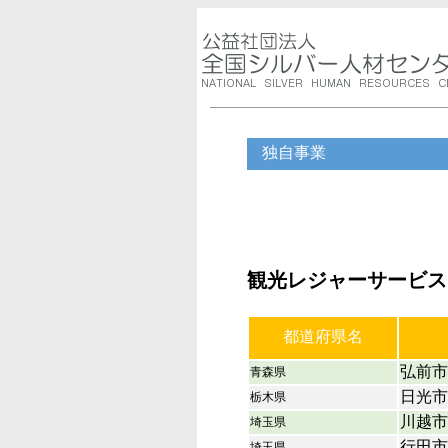
独自事業
観光レジャーサービス
都道府県名
弘前市
青森県
日光市
栃木県
川越市
埼玉県
行田市
埼玉県