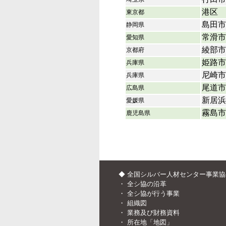
港区
東京都
島田市
静岡県
常滑市
愛知県
綾部市
京都府
姫路市
兵庫県
尼崎市
兵庫県
尾道市
広島県
新居浜
愛媛県
霧島市
鹿児島県
◆ 全国シルバー人材センター事業
・
全シ協の沿革
・
全シ協が行う事業
・
組織図
・
業務及び財務資料
・
所在地「地図」