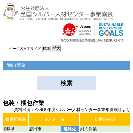
ページ内文字サイズ
独自事業
検索
包装・梱包作業
資料出所：令和６年度シルバー人材センター事業年度統計より
都道府県名
センター名
仕事の内容
静岡県
磐田市
連絡先
封入作業