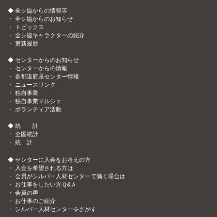
◆ 全シ協からの情報等
・
全シ協からのお知らせ
・
トピックス
・
全シ協キャラクターの紹介
・
更新履歴
◆ センターからのお知らせ
・
センターからの情報
・
各都道府県センター情報
・
ニュースリンク
・
独自事業
・
独自事業マルシェ
・
ボランティア活動
◆ 統 計
・
全国統計
・
統 計
◆ センターに入会をお考えの方
・
入会を希望される方は
・
会員がシルバー人材センターで働く場合は
・
お仕事をしたい方Ｑ&Ａ
・
会員の声
・
お仕事のご紹介
・
シルバー人材センターをさがす