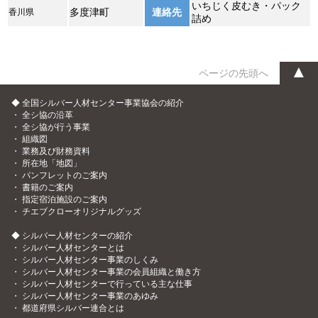
いちじく皮むき・パック
香川県
多度津町
連絡先
詰め
▲
ページの先頭へ
◆ 全国シルバー人材センター事業協会の紹介
・
全シ協の沿革
・
全シ協が行う事業
・
組織図
・
業務及び財務資料
・
所在地「地図」
・
パンフレットのご案内
・
書籍のご案内
・
指定宿泊施設のご案内
・
チエブクローオリジナルグッズ
◆ シルバー人材センターの紹介
・
シルバー人材センターとは
・
シルバー人材センター事業のしくみ
・
シルバー人材センター事業の会員組織と働き方
・
シルバー人材センターで行っている主な仕事
・
シルバー人材センター事業のあゆみ
・
都道府県シルバー連合とは