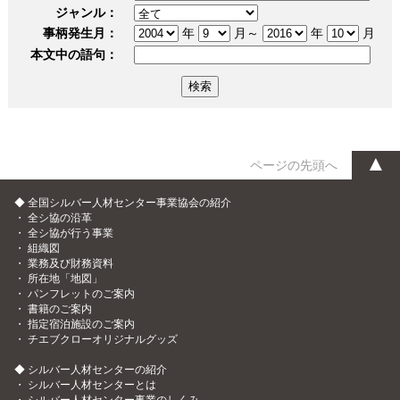
ジャンル：
事柄発生月：
年
月～
年
月
本文中の語句：
▲
ページの先頭へ
◆ 全国シルバー人材センター事業協会の紹介
・
全シ協の沿革
・
全シ協が行う事業
・
組織図
・
業務及び財務資料
・
所在地「地図」
・
パンフレットのご案内
・
書籍のご案内
・
指定宿泊施設のご案内
・
チエブクローオリジナルグッズ
◆ シルバー人材センターの紹介
・
シルバー人材センターとは
・
シルバー人材センター事業のしくみ