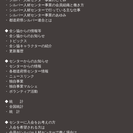
・
シルバー人材センター事業の会員組織と働き方
・
シルバー人材センターで行っている主な仕事
・
シルバー人材センター事業のあゆみ
・
都道府県シルバー連合とは
◆ 全シ協からの情報等
・
全シ協からのお知らせ
・
トピックス
・
全シ協キャラクターの紹介
・
更新履歴
◆ センターからのお知らせ
・
センターからの情報
・
各都道府県センター情報
・
ニュースリンク
・
独自事業
・
独自事業マルシェ
・
ボランティア活動
◆ 統 計
・
全国統計
・
統 計
◆ センターに入会をお考えの方
・
入会を希望される方は
・
会員がシルバー人材センターで働く場合は