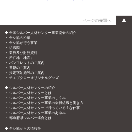
▲
ページの先頭へ
◆ 全国シルバー人材センター事業協会の紹介
・
全シ協の沿革
・
全シ協が行う事業
・
組織図
・
業務及び財務資料
・
所在地「地図」
・
パンフレットのご案内
・
書籍のご案内
・
指定宿泊施設のご案内
・
チエブクローオリジナルグッズ
◆ シルバー人材センターの紹介
・
シルバー人材センターとは
・
シルバー人材センター事業のしくみ
・
シルバー人材センター事業の会員組織と働き方
・
シルバー人材センターで行っている主な仕事
・
シルバー人材センター事業のあゆみ
・
都道府県シルバー連合とは
◆ 全シ協からの情報等