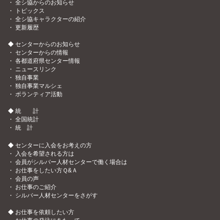
・
全シ協からのお知らせ
・
トピックス
・
全シ協キャラクターの紹介
・
更新履歴
◆ センターからのお知らせ
・
センターからの情報
・
各都道府県センター情報
・
ニュースリンク
・
独自事業
・
独自事業マルシェ
・
ボランティア活動
◆ 統 計
・
全国統計
・
統 計
◆ センターに入会をお考えの方
・
入会を希望される方は
・
会員がシルバー人材センターで働く場合は
・
お仕事をしたい方Ｑ&Ａ
・
会員の声
・
お仕事のご紹介
・
シルバー人材センターをさがす
◆ お仕事を依頼したい方